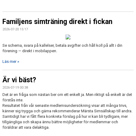
Familjens simträning direkt i fickan
2026-07-20 15:17
Se schema, svara på kallelser, betala avgifter och håll koll på allt i din
förening — direkt i mobilappen.
Läs mer »
Är vi bäst?
2026-07-19 00:38
Det är en fråga som nästan ber om ett enkelt ja. Men riktigt så enkelt är det
förstås inte.
Resultatet från vår senaste medlemsundersökning visar att många trivs,
känner sig trygga och gärna rekommenderar Märsta Simsällskap till andra.
Samtidigt har vi fått flera konkreta förslag på hur vi kan bli tydligare, mer
tillgängliga och skapa ännu bättre möjligheter för medlemmar och
föräldrar att vara delaktiga.