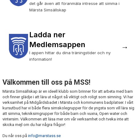
det går även att föranmäla intresse att simma i
NYHETER
Märsta Simsällskap
FRITIDSKORTET
FRÅGOR & SVAR
Ladda ner
Medlemsappen
→
KONTAKTA OSS
I appen hittar du dina träningstider och ny
information!
Välkommen till oss på MSS!
Märsta Simsällskap är en ideell klubb som brinner för att arbeta med barn
och finner glädje i att lära ut något så viktigt och roligt som simning. Vi har
verksamhet på Midgårdsbadet i Märsta och kommunens badplatser. I vårt
kursutbud har vi både flera simskolegrupper för de yngsta som vill lära sig
att simma, tekniksimgrupper för både barn och vuxna, Open water och
vintersim. Välkommen att läsa mer om vår verksamhet och tveka inte att
skicka mejl om du har några frågor!
Du når oss på
info@marstass.se