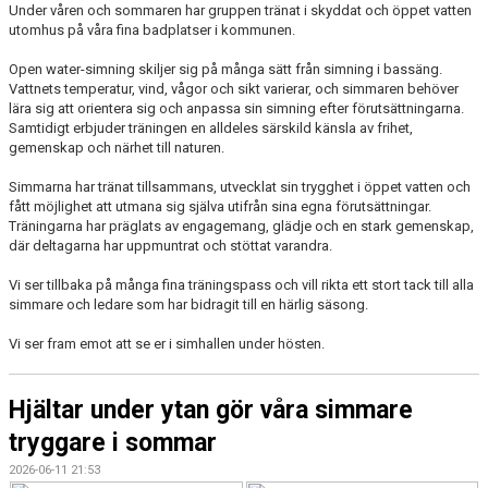
Under våren och sommaren har gruppen tränat i skyddat och öppet vatten
utomhus på våra fina badplatser i kommunen.
Open water-simning skiljer sig på många sätt från simning i bassäng.
Vattnets temperatur, vind, vågor och sikt varierar, och simmaren behöver
lära sig att orientera sig och anpassa sin simning efter förutsättningarna.
Samtidigt erbjuder träningen en alldeles särskild känsla av frihet,
gemenskap och närhet till naturen.
Simmarna har tränat tillsammans, utvecklat sin trygghet i öppet vatten och
fått möjlighet att utmana sig själva utifrån sina egna förutsättningar.
Träningarna har präglats av engagemang, glädje och en stark gemenskap,
där deltagarna har uppmuntrat och stöttat varandra.
Vi ser tillbaka på många fina träningspass och vill rikta ett stort tack till alla
simmare och ledare som har bidragit till en härlig säsong.
Vi ser fram emot att se er i simhallen under hösten.
Hjältar under ytan gör våra simmare
tryggare i sommar
2026-06-11 21:53