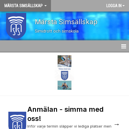
MÄRSTA SIMSÄLLSKAP
LOGGA IN
Märsta Simsällskap
Simidrott och simskola
HEM
OM KLUBBEN
KALENDER
SIMSKOLA
Anmälan - simma med
SIMIDROTT
oss!
→
AVGIFTER
Inför varje termin släpper vi lediga platser men