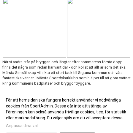
När vi andra står på bryggan och längtar efter sommarens första dopp
finns det några som redan har varit där - och kollat att allt är som det ska
Märsta Simsällskap vill rikta ett stort tack till Sigtuna kommun och våra
fantastiska vänner i Märsta Sportdykarklubb som hjälper till att göra vattnet
kring kommunens badplatser och bryggor tryggare.
Läs mer »
För att hemsidan ska fungera korrekt använder vi nödvändiga
cookies från SportAdmin. Dessa går inte att stänga av.
Fler nyheter >>
Föreningen kan också använda frivilliga cookies, t.ex. för statistik
eller marknadsföring. Du väljer själv om du vill acceptera dessa.
Anpassa dina val