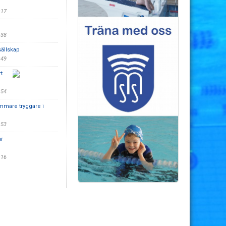
:17
:38
ällskap
:49
t
:54
immare tryggare i
:53
år
:16