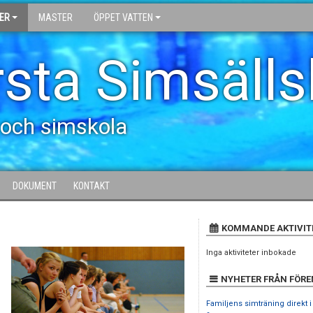
ER
MASTER
ÖPPET VATTEN
sta Simsäll
 och simskola
DOKUMENT
KONTAKT
KOMMANDE AKTIVIT
Inga aktiviteter inbokade
NYHETER FRÅN FÖR
Familjens simträning direkt i