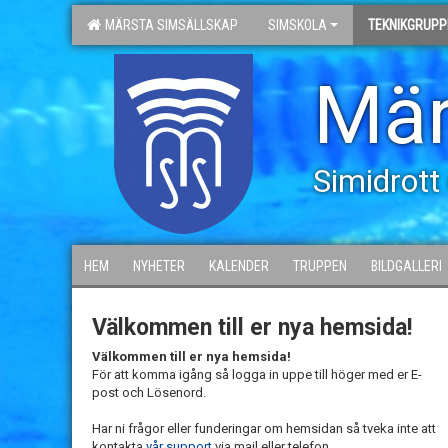
MÄRSTA SIMSÄLLSKAP
SIMSKOLA
TEKNIKGRUPP
Mär
Simidrott
HEM
NYHETER
KALENDER
TRUPPEN
BILDGALLERI
Välkommen till er nya hemsida!
Välkommen till er nya hemsida!
För att komma igång så logga in uppe till höger med er E-
post och Lösenord.
Har ni frågor eller funderingar om hemsidan så tveka inte att
kontakta
vår support
via mail eller telefon.