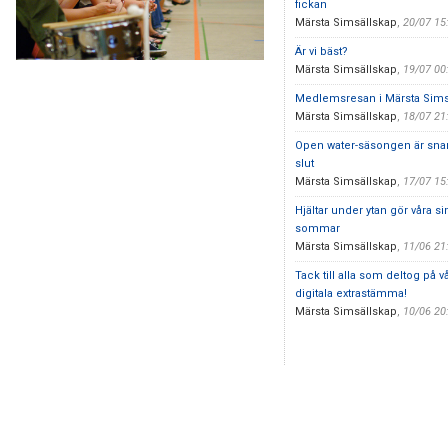
fickan
Märsta Simsällskap
,
20/07 15
Är vi bäst?
Märsta Simsällskap
,
19/07 00
Medlemsresan i Märsta Sims
Märsta Simsällskap
,
18/07 21
Open water-säsongen är snar
slut
Märsta Simsällskap
,
17/07 15
Hjältar under ytan gör våra s
sommar
Märsta Simsällskap
,
11/06 21
Tack till alla som deltog på v
digitala extrastämma!
Märsta Simsällskap
,
10/06 20