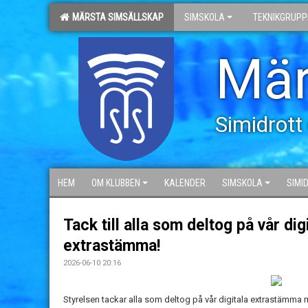
MÄRSTA SIMSÄLLSKAP
SIMSKOLA
TEKNIKGRUPP
Mär
Simidrott
HEM
OM KLUBBEN
KALENDER
SIMSKOLA
SIMI
Tack till alla som deltog på vår dig
extrastämma!
2026-06-10 20:16
Styrelsen tackar alla som deltog på vår digitala extrastäm