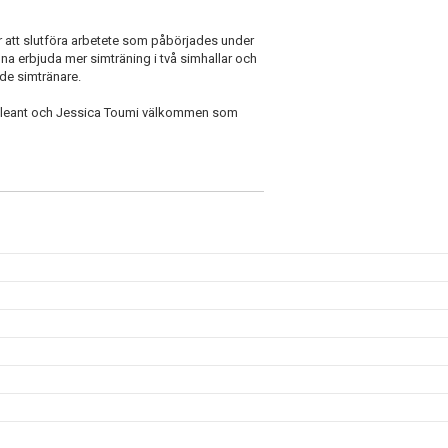
ör att slutföra arbetete som påbörjades under
a erbjuda mer simträning i två simhallar och
de simtränare.
pleant och Jessica Toumi välkommen som