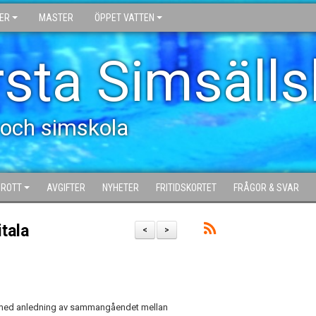
ER
MASTER
ÖPPET VATTEN
sta Simsäll
 och simskola
DROTT
AVGIFTER
NYHETER
FRITIDSKORTET
FRÅGOR & SVAR
itala
<
>
ma med anledning av sammangåendet mellan