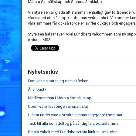
Märsta Simsällskap och Sigtuna Simklubb.
Vi i styrelsen är glada att stämman enhälligt gav förtroende f
våren med att slå ihop klubbarnas verksamhet. Vi kommer kunn
våra simmare får också fördelen av fler duktiga och engagera
Styrelsen hälsar även Axel Lundberg välkommen som ny sup
revisor i MSS.
Nyhetsarkiv
Familjens simträning direkt i fickan
Är vi bäst?
Medlemsresan i Märsta Simsällskap
Open water-säsongen är snart slut
Hjältar under ytan gör våra simmare tryggare i sommar
Tack till alla som deltog på vår digitala extrastämma!
Betala enkelt med Fritidskortet via länken i inbjudan