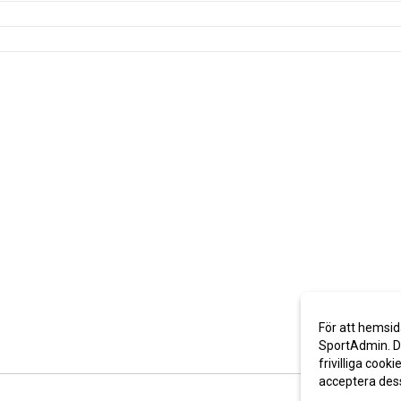
För att hemsid
SportAdmin. De
frivilliga cooki
acceptera des