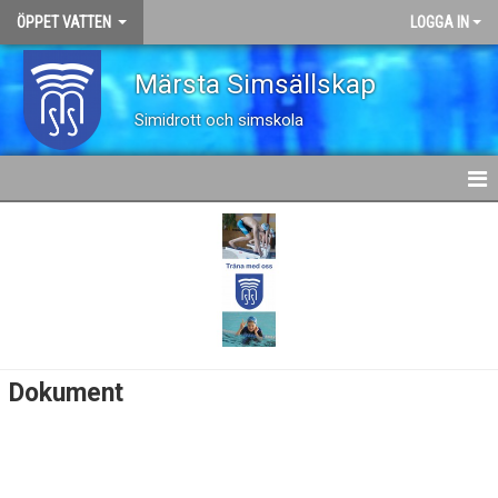
ÖPPET VATTEN
LOGGA IN
Märsta Simsällskap
Simidrott och simskola
HEM
NYHETER
KALENDER
TRUPPEN
Dokument
BILDGALLERI
DOKUMENT