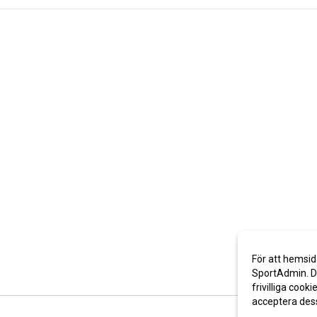
För att hemsid
SportAdmin. De
frivilliga cooki
acceptera des