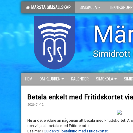
MÄRSTA SIMSÄLLSKAP
SIMSKOLA
TEKNIKGRUPP
Mär
Simidrott
HEM
OM KLUBBEN
KALENDER
SIMSKOLA
SIMI
Betala enkelt med Fritidskortet via
2026-01-12
Nu är det enklare än någonsin att betala med Fritidskortet. An
och välja att betala med Fritidskortet.
Läs mer i
Guiden till betalning med Fritidskortet!