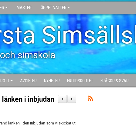
ER
MASTER
ÖPPET VATTEN
sta Simsäll
 och simskola
DROTT
AVGIFTER
NYHETER
FRITIDSKORTET
FRÅGOR & SVAR
 länken i inbjudan
<
>
vänd länken i den inbjudan som vi skickat ut