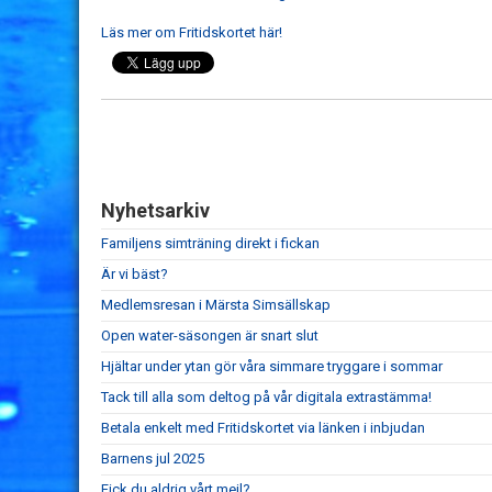
Läs mer om Fritidskortet här!
Nyhetsarkiv
Familjens simträning direkt i fickan
Är vi bäst?
Medlemsresan i Märsta Simsällskap
Open water-säsongen är snart slut
Hjältar under ytan gör våra simmare tryggare i sommar
Tack till alla som deltog på vår digitala extrastämma!
Betala enkelt med Fritidskortet via länken i inbjudan
Barnens jul 2025
Fick du aldrig vårt mejl?