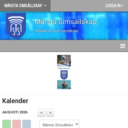
MÄRSTA SIMSÄLLSKAP
LOGGA IN
Märsta Simsällskap
Simidrott och simskola
HEM
OM KLUBBEN
KALENDER
SIMSKOLA
Kalender
SIMIDROTT
AUGUSTI 2026
AVGIFTER