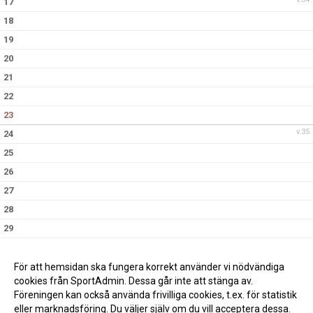
17
18
19
20
21
22
23
v.35
24
25
26
27
28
29
30
v.36
31
För att hemsidan ska fungera korrekt använder vi nödvändiga
cookies från SportAdmin. Dessa går inte att stänga av.
Föreningen kan också använda frivilliga cookies, t.ex. för statistik
eller marknadsföring. Du väljer själv om du vill acceptera dessa.