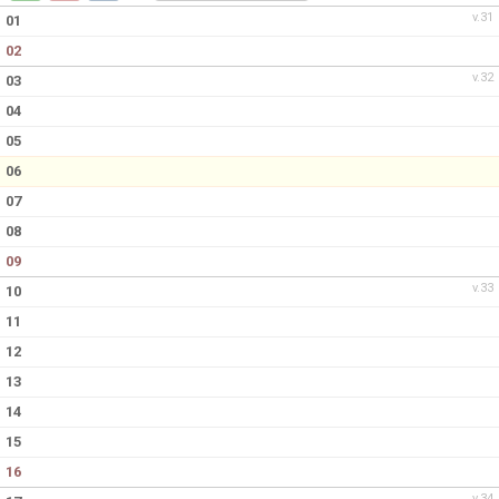
NYHETER
v.31
01
02
FRITIDSKORTET
v.32
03
04
FRÅGOR & SVAR
05
KONTAKTA OSS
06
07
08
09
v.33
10
11
12
13
14
15
16
v.34